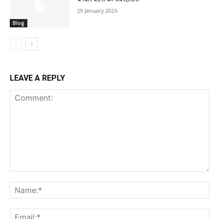
29 January 2026
Blog
LEAVE A REPLY
Comment:
Na
Ema