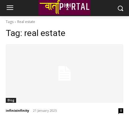
Tags
Real estate
Tag:
real estate
Blog
infinixinfinity
-
21 January 2025
0