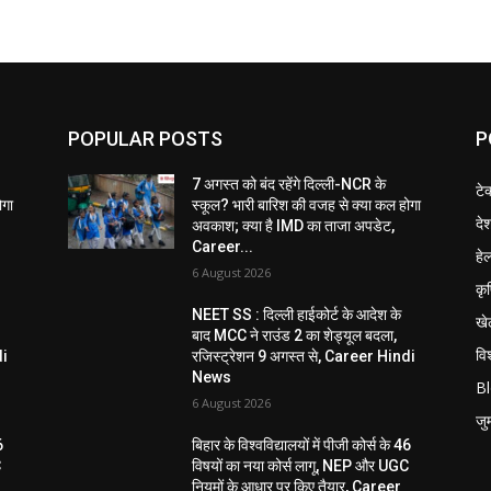
POPULAR POSTS
P
7 अगस्त को बंद रहेंगे दिल्ली-NCR के
टे
ोगा
स्कूल? भारी बारिश की वजह से क्या कल होगा
दे
अवकाश; क्या है IMD का ताजा अपडेट,
Career...
हेल
6 August 2026
कृ
NEET SS : दिल्ली हाईकोर्ट के आदेश के
खे
बाद MCC ने राउंड 2 का शेड्यूल बदला,
विश
di
रजिस्ट्रेशन 9 अगस्त से, Career Hindi
News
B
6 August 2026
जुर्
6
बिहार के विश्वविद्यालयों में पीजी कोर्स के 46
C
विषयों का नया कोर्स लागू, NEP और UGC
नियमों के आधार पर किए तैयार, Career