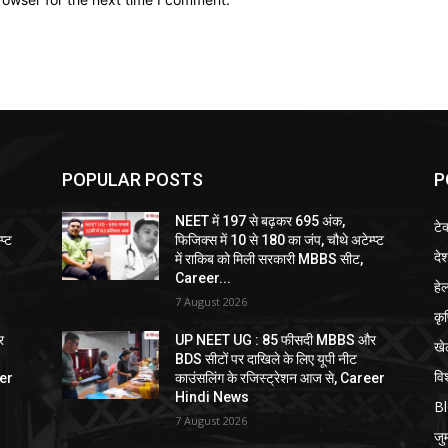
POPULAR POSTS
P
NEET में 197 से बढ़कर 695 अंक,
टे
प्ट
फिजिक्स में 10 से 180 का जंप, चौथे अटेम्प्ट
दे
में राकिब को मिली सरकारी MBBS सीट,
Career...
हेल
7 August 2026
कृ
र
UP NEET UG : 85 फीसदी MBBS और
खे
BDS सीटों पर दाखिले के लिए यूपी नीट
विश
eer
काउंसलिंग के रजिस्ट्रेशन आज से, Career
Hindi News
B
7 August 2026
जुर्