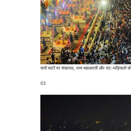
सभी घाटों पर शंखनाद, भव्य महाआरती और घंट-घड़ियालों की 
03