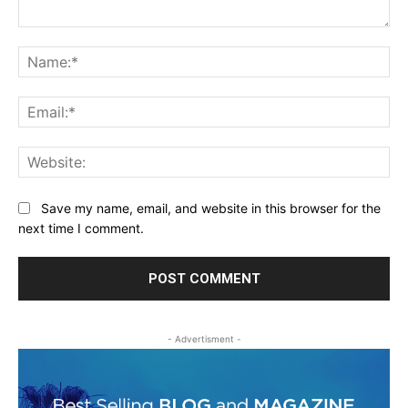
Comment:
Na
Ema
Web
Save my name, email, and website in this browser for the
next time I comment.
- Advertisment -