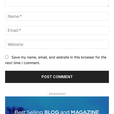
Comment:
Na
Ema
Web
Save my name, email, and website in this browser for the
next time I comment.
- Advertisment -