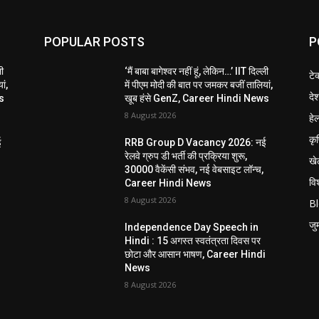
POPULAR POSTS
P
ली
‘मैं बाबा बागेश्वर नहीं हूं, लेकिन…’ IIT दिल्ली
टे
ां,
में पीएम मोदी की बात पर जमकर बजीं तालियां,
दे
s
खूब हंसे GenZ, Career Hindi News
8 August 2026
हेल
कृ
ई
RRB Group D Vacancy 2026: नई
रेलवे ग्रुप डी भर्ती की प्रक्रिया शुरू,
खे
30000 वैकेंसी संभव, नई वेबसाइट लॉन्च,
विश
Career Hindi News
8 August 2026
B
जुर्
Independence Day Speech in
Hindi : 15 अगस्त स्वतंत्रता दिवस पर
i
छोटा और आसान भाषण, Career Hindi
News
8 August 2026