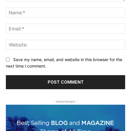
Comment:
Na
Ema
Web
Save my name, email, and website in this browser for the
next time I comment.
- Advertisment -