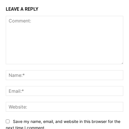
LEAVE A REPLY
Comment:
Na
Ema
Web
Save my name, email, and website in this browser for the
next time I comment.