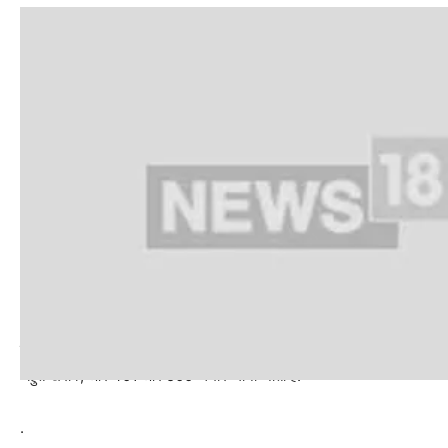
शून्य और 50 के बीच एक्यूआई को ‘अच्छा’, 51 और 100 ‘संतोषजनक’, 101 और
‘बहुत खराब’, और 401 और 500 ‘गंभीर’ माना जाता है.
.