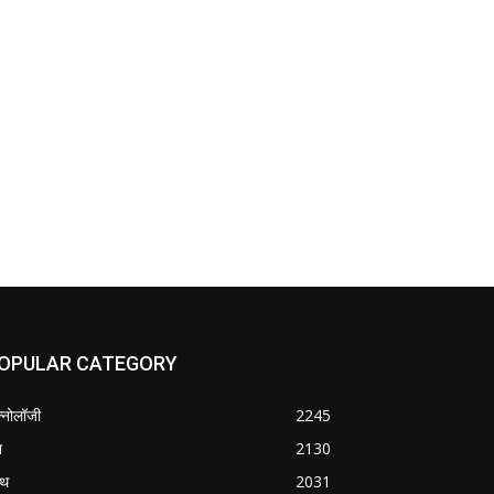
OPULAR CATEGORY
क्नोलॉजी
2245
श
2130
्थ
2031