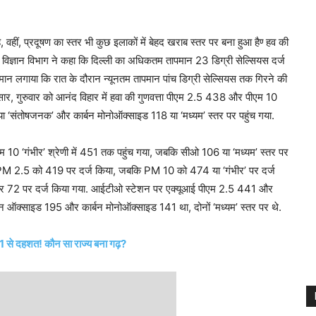
वहीं, प्रदूषण का स्‍तर भी कुछ इलाकों में बेहद खराब स्‍तर पर बना हुआ हैण्‍ हव की
ौसम विज्ञान विभाग ने कहा कि दिल्‍ली का अधिकतम तापमान 23 डिग्री सेल्सियस दर्ज
 लगाया कि रात के दौरान न्यूनतम तापमान पांच डिग्री सेल्सियस तक गिरने की
ुसार, गुरुवार को आनंद विहार में हवा की गुणवत्ता पीएम 2.5 438 और पीएम 10
ा ‘संतोषजनक’ और कार्बन मोनोऑक्‍साइड 118 या ‘मध्यम’ स्‍तर पर पहुंच गया.
 10 ‘गंभीर’ श्रेणी में 451 तक पहुंच गया, जबकि सीओ 106 या ‘मध्यम’ स्तर पर
शन ने PM 2.5 को 419 पर दर्ज किया, जबकि PM 10 को 474 या ‘गंभीर’ पर दर्ज
पर 72 पर दर्ज किया गया. आईटीओ स्टेशन पर एक्यूआई पीएम 2.5 441 और
न ऑक्‍साइड 195 और कार्बन मोनोऑक्‍साइड 141 था, दोनों ‘मध्यम’ स्तर पर थे.
.1 से दहशत! कौन सा राज्‍य बना गढ़?