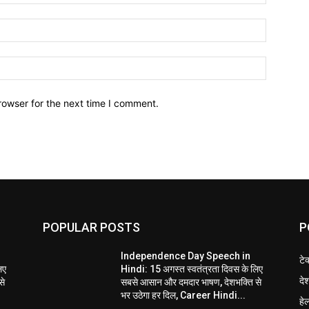
Email:*
Website:
rowser for the next time I comment.
POPULAR POSTS
P
Independence Day Speech in
टे
िए
Hindi: 15 अगस्त स्वतंत्रता दिवस के लिए
दे
से
सबसे आसान और दमदार भाषण, देशभक्ति से
भर उठेगा हर दिल, Career Hindi...
हेल