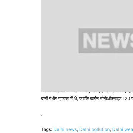
ओखला फेज-2 में पीएम 2.5 426 और पीएम 10 447 दर्ज किया 
मोनोऑक्‍साइड 143 पर था. आईजीआई हवाईअड्डे पर एक्यू
दोनों गंभीर गुणवत्ता में थे, जबकि कार्बन मोनोऑक्‍साइड 120 य
.
Tags:
Delhi news
,
Delhi pollution
,
Delhi wea