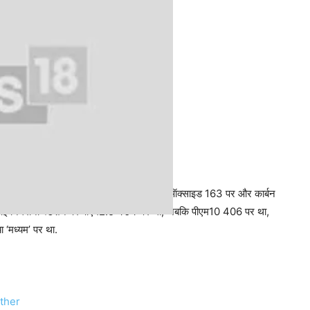
गया, दोनों ‘गंभीर’ श्रेणी में हैं. नाइट्रोजन ऑक्‍साइड 163 पर और कार्बन
आई निगरानी स्टेशन पर पीएम2.5 404 पर था, जबकि पीएम10 406 पर था,
ा ‘मध्यम’ पर था.
ther