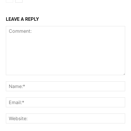
LEAVE A REPLY
Comment:
Na
Ema
Web