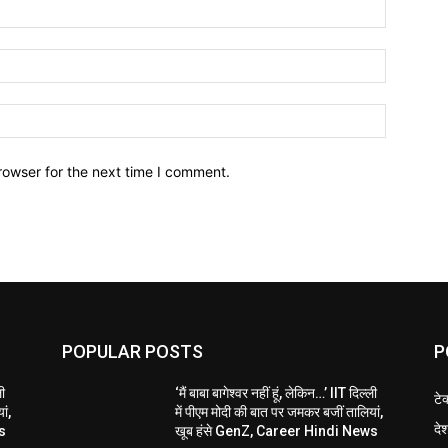
Name:*
Email:*
Website:
rowser for the next time I comment.
POPULAR POSTS
P
ली
‘मैं बाबा बागेश्वर नहीं हूं, लेकिन…’ IIT दिल्ली
टे
ां,
में पीएम मोदी की बात पर जमकर बजीं तालियां,
दे
s
खूब हंसे GenZ, Career Hindi News