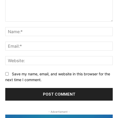
Comment:
Na
Ema
Web
Save my name, email, and website in this browser for the
next time I comment.
- Advertisment -