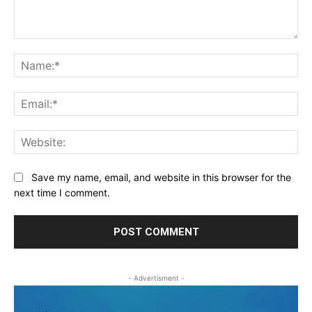
Comment:
Na
Ema
Web
Save my name, email, and website in this browser for the
next time I comment.
- Advertisment -