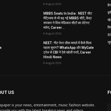
8 August 2026
हेल
कृ
ट
MBBS Seats In India : NEET सीट
मैट्रिक्स से भी बढ़ गईं MBBS सीटें, केंद्र
खे
सरकार ने दिया मेडिकल सीटों का लेटेस्ट
विश
ब्योरा, Career...
8 August 2026
B
जुर्
NEET: नीट पेपर लीक मामले में कैसे मिला
e
पहला सुराग? WhatsApp और MyGate
ट्रेल से CBI ने ऐसे खोली परतें, Career
Hindi News
8 August 2026
OUT US
F
paper is your news, entertainment, music fashion website.
rovide you with the latest breaking news and videos