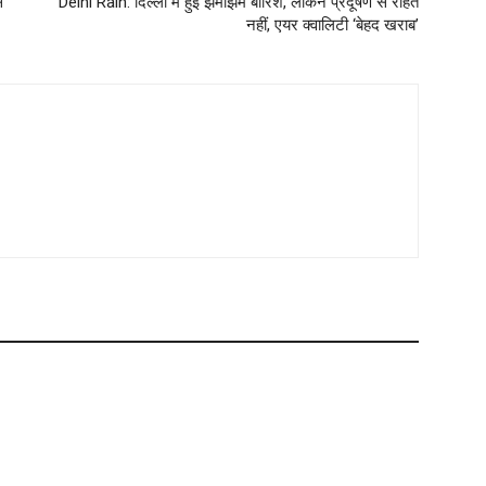
े
Delhi Rain: दिल्ली में हुई झमाझम बारिश, लेकिन प्रदूषण से राहत
नहीं, एयर क्वालिटी ‘बेहद खराब’