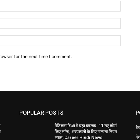
Name:*
Email:*
Website:
rowser for the next time I comment.
POPULAR POSTS
P
स
मेडिकल शिक्षा में बड़ा बदलाव: 11 नए कोर्स
टे
म
किए लॉन्च, अस्पतालों के लिए मान्यता नियम
दे
सख्त, Career Hindi News