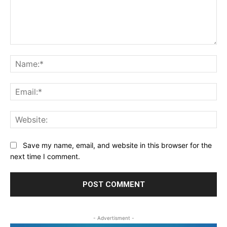
Comment:
Na
Ema
Web
Save my name, email, and website in this browser for the
next time I comment.
- Advertisment -