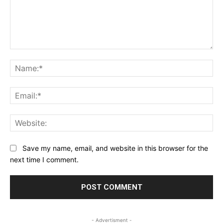
Comment:
Na
Ema
Web
Save my name, email, and website in this browser for the
next time I comment.
- Advertisment -