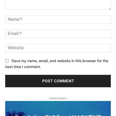
Comment:
Na
Ema
Web
Save my name, email, and website in this browser for the
next time I comment.
- Advertisment -