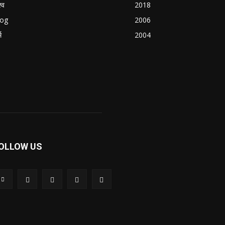
्व
2018
log
2006
म
2004
OLLOW US