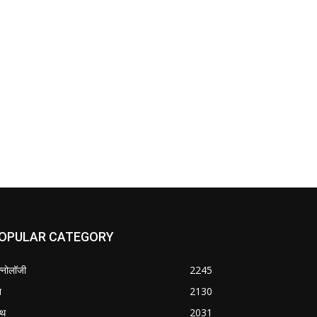
OPULAR CATEGORY
क्नोलॉजी
2245
श
2130
्थ
2031