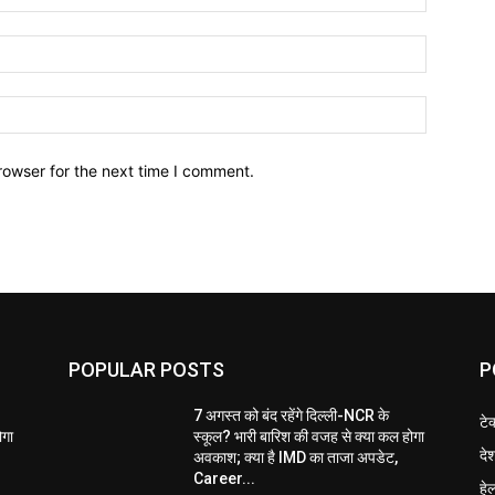
Email:*
Website:
rowser for the next time I comment.
POPULAR POSTS
P
7 अगस्त को बंद रहेंगे दिल्ली-NCR के
टे
ोगा
स्कूल? भारी बारिश की वजह से क्या कल होगा
दे
अवकाश; क्या है IMD का ताजा अपडेट,
Career...
हेल