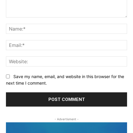
Comment:
Na
Ema
Web
Save my name, email, and website in this browser for the
next time I comment.
- Advertisment -