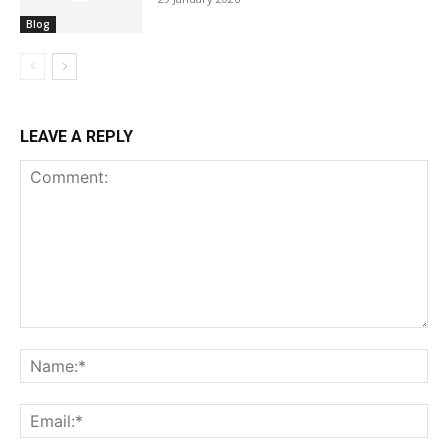
Blog
LEAVE A REPLY
Comment:
Na
Ema