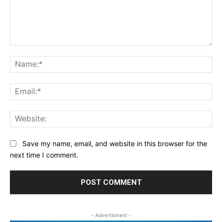
Comment:
Na
Ema
Web
Save my name, email, and website in this browser for the
next time I comment.
- Advertisment -