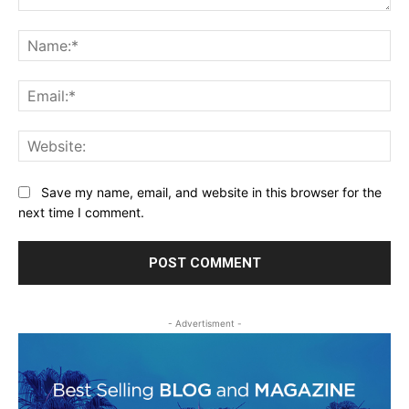
Comment:
Na
Ema
Web
Save my name, email, and website in this browser for the
next time I comment.
- Advertisment -