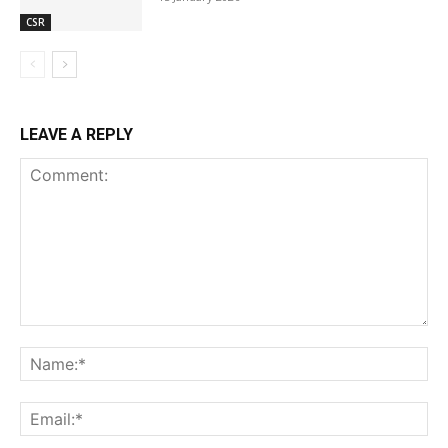
CSR
LEAVE A REPLY
Comment:
Na
Ema