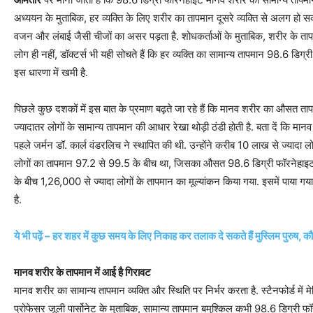
अध्ययन के मुताबिक, हर व्‍यक्ति के लिए शरीर का तापमान दूसरे व्यक्ति से अलग हो स
वजन और लंबाई जैसी चीजों का असर पड़ता है. शोधकर्ताओं के मुताबिक, शरीर के तापमान
लोग ही नहीं, डॉक्‍टर्स भी यही सोचते हैं कि हर व्‍यक्ति का सामान्य तापमान 98.6 डिग
इस धारणा में खमी है.
पिछले कुछ दशकों में इस बात के प्रमाण बढ़ते जा रहे हैं कि मानव शरीर का औसत ता
ज्‍यादातर लोगों के सामान्‍य तापमान की आधार रेखा थोड़ी ठंडी होती है. बता दें कि
पहले जर्मन डॉ. कार्ल वंडरलिच ने स्थापित की थी. उन्‍होंने करीब 10 लाख से ज्‍यादा
लोगों का तापमान 97.2 से 99.5 के बीच था, जिसका औसत 98.6 डिग्री फॉरनेहाइ
के बीच 1,26,000 से ज्‍यादा लोगों के तापमान का मूल्यांकन किया गया. इसमें पाय
है.
ये भी पढ़ें – हर शहर में कुछ समय के लिए निकाह कर तलाक दे सकते हैं मुस्लिम पुरुष, कौ
मानव शरीर के तापमान में आई है गिरावट
मानव शरीर का सामान्य तापमान व्यक्ति और स्थिति पर निर्भर करता है. स्टैनफोर्ड में 
प्रोफेसर जूली पार्सोनेट के मुताबिक, सामान्‍य तापमान बमुश्किल कभी 98.6 डिग्री