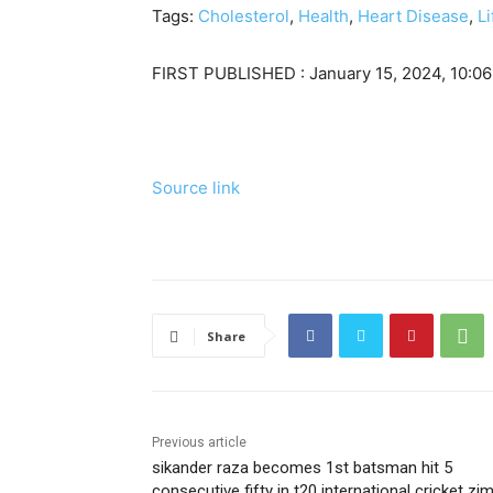
Tags:
Cholesterol
,
Health
,
Heart Disease
,
Li
FIRST PUBLISHED :
January 15, 2024, 10:06
Source link
Share
Previous article
sikander raza becomes 1st batsman hit 5
consecutive fifty in t20 international cricket zi