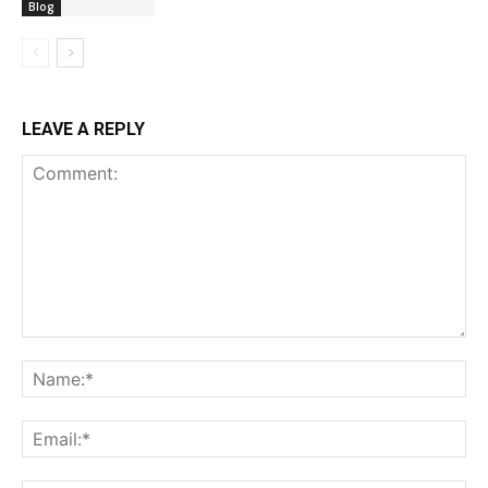
Blog
LEAVE A REPLY
Comment:
Na
Ema