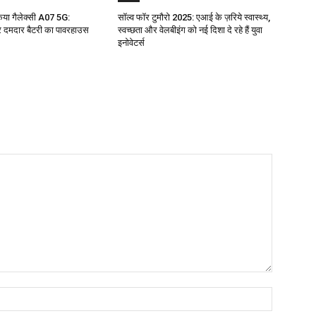
किया गैलेक्सी A07 5G:
सॉल्व फॉर टुमौरो 2025: एआई के ज़रिये स्वास्थ्य,
 दमदार बैटरी का पावरहाउस
स्वच्छता और वेलबीइंग को नई दिशा दे रहे हैं युवा
इनोवेटर्स
Name:*