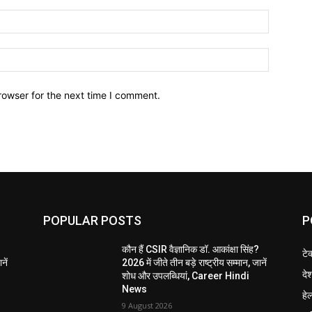
Email:*
Website:
rowser for the next time I comment.
POPULAR POSTS
P
?
कौन हैं CSIR वैज्ञानिक डॉ. आकांक्षा सिंह?
टे
नें
2026 में जीते तीन बड़े राष्ट्रीय सम्मान, जानें
दे
शोध और उपलब्धियां, Career Hindi
News
हेल
9 August 2026