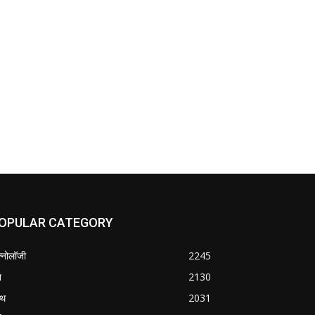
OPULAR CATEGORY
क्नोलॉजी
2245
श
2130
्थ
2031