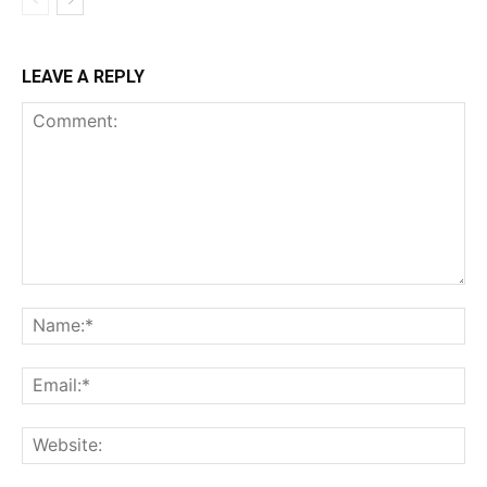
LEAVE A REPLY
Comment:
Na
Ema
Web