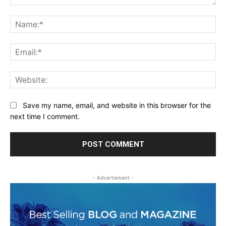
Comment:
Na
Ema
Web
Save my name, email, and website in this browser for the
next time I comment.
- Advertisment -