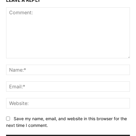
LEAVE A REPLY
Comment:
Na
Ema
Web
Save my name, email, and website in this browser for the
next time I comment.