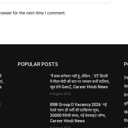
rowser for the next time I comment.
POPULAR POSTS
P
ली
‘मैं बाबा बागेश्वर नहीं हूं, लेकिन…’ IIT दिल्ली
टे
ां,
में पीएम मोदी की बात पर जमकर बजीं तालियां,
दे
s
खूब हंसे GenZ, Career Hindi News
8 August 2026
हेल
कृ
ई
RRB Group D Vacancy 2026: नई
रेलवे ग्रुप डी भर्ती की प्रक्रिया शुरू,
खे
30000 वैकेंसी संभव, नई वेबसाइट लॉन्च,
विश
Career Hindi News
8 August 2026