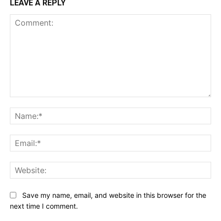
LEAVE A REPLY
Comment:
Na
Ema
Web
Save my name, email, and website in this browser for the
next time I comment.