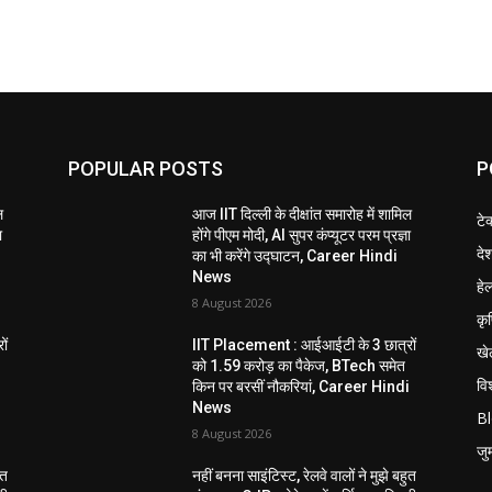
POPULAR POSTS
P
ल
आज IIT दिल्ली के दीक्षांत समारोह में शामिल
टे
ा
होंगे पीएम मोदी, AI सुपर कंप्यूटर परम प्रज्ञा
दे
का भी करेंगे उद्घाटन, Career Hindi
News
हेल
8 August 2026
कृ
ों
IIT Placement : आईआईटी के 3 छात्रों
खे
को 1.59 करोड़ का पैकेज, BTech समेत
विश
i
किन पर बरसीं नौकरियां, Career Hindi
News
B
8 August 2026
जुर्
ुत
नहीं बनना साइंटिस्ट, रेलवे वालों ने मुझे बहुत