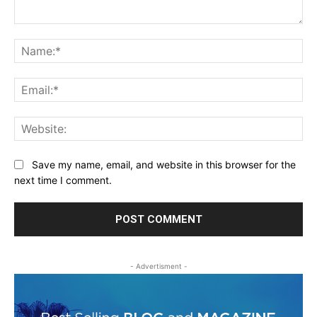
Comment:
Na
Ema
Web
Save my name, email, and website in this browser for the
next time I comment.
- Advertisment -