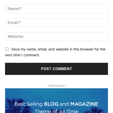
Comment:
Na
Ema
Web
Save my name, email, and website in this browser for the
next time I comment.
- Advertisment -