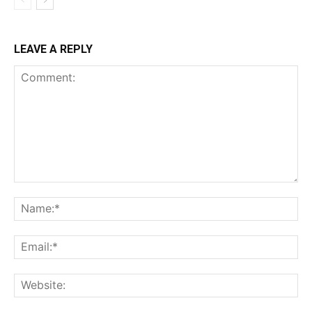
LEAVE A REPLY
Comment:
Na
Ema
Web