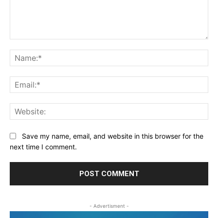
Comment:
Na
Ema
Web
Save my name, email, and website in this browser for the
next time I comment.
- Advertisment -