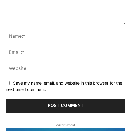
Comment:
Na
Ema
Web
Save my name, email, and website in this browser for the
next time I comment.
- Advertisment -