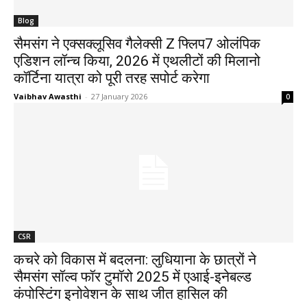
Blog
सैमसंग ने एक्‍सक्‍लूसिव गैलेक्‍सी Z फ्लिप7 ओल‍ंपिक
एडिशन लॉन्‍च किया, 2026 में एथलीटों की मिलानो
कॉर्टिना यात्रा को पूरी तरह सपोर्ट करेगा
Vaibhav Awasthi
-
27 January 2026
0
CSR
कचरे को विकास में बदलना: लुधियाना के छात्रों ने
सैमसंग सॉल्व फॉर टुमॉरो 2025 में एआई-इनेबल्‍ड
कंपोस्टिंग इनोवेशन के साथ जीत हासिल की