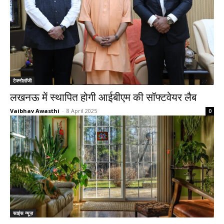
टेक्नोलॉजी
लखनऊ में स्थापित होगी आईबीएम की सॉफ्टवेयर लैब
Vaibhav Awasthi
-
8 April 2025
0
साइंस न्यूज़