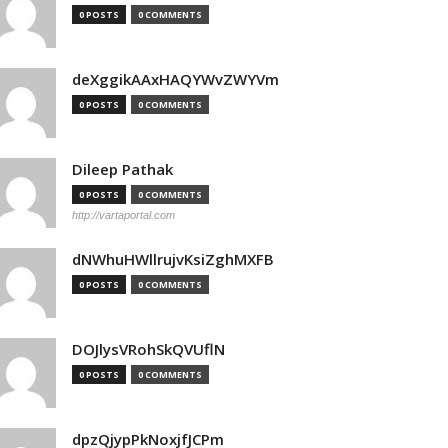
0 POSTS
0 COMMENTS
deXggikAAxHAQYWvZWYVm
0 POSTS
0 COMMENTS
Dileep Pathak
0 POSTS
0 COMMENTS
http://vartaportal.com
dNWhuHWllrujvKsiZghMXFB
0 POSTS
0 COMMENTS
DOJlysVRohSkQVUflN
0 POSTS
0 COMMENTS
dpzQjypPkNoxjfJCPm