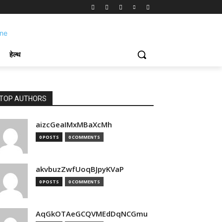
हेल्थ
TOP AUTHORS
aizcGeaIMxMBaXcMh
0 POSTS
0 COMMENTS
akvbuzZwfUoqBJpyKVaP
0 POSTS
0 COMMENTS
AqGkOTAeGCQVMEdDqNCGmu