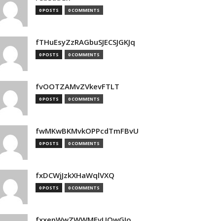
0 POSTS
0 COMMENTS
fTHuEsyZzRAGbuSJECSJGKJq
0 POSTS
0 COMMENTS
fvOOTZAMvZVkevFTLT
0 POSTS
0 COMMENTS
fwMKwBKMvkOPPcdTmFBvU
0 POSTS
0 COMMENTS
fxDCWjJzkXHaWqlVXQ
0 POSTS
0 COMMENTS
fxxepWwZWWMEvUOwGIo