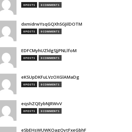
0 POSTS
0 COMMENTS
dxmidrwYsqGQXhSGJilDOTM
0 POSTS
0 COMMENTS
EDFCMyhUZldgSJjPNLlfoM
0 POSTS
0 COMMENTS
eKSUpDKFuLVzOXGlAMaDg
0 POSTS
0 COMMENTS
eqshZQEybNJRWvV
0 POSTS
0 COMMENTS
eSbEHsWUWKOagOytFxeGbhF