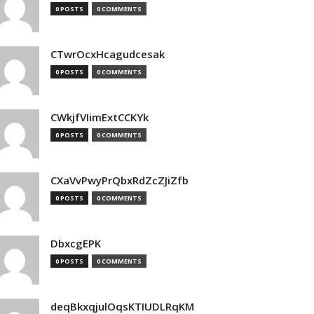
0 POSTS
0 COMMENTS
CTwrOcxHcagudcesak
0 POSTS
0 COMMENTS
CWkjfVIimExtCCKYk
0 POSTS
0 COMMENTS
CXaVvPwyPrQbxRdZcZJiZfb
0 POSTS
0 COMMENTS
DbxcgEPK
0 POSTS
0 COMMENTS
deqBkxqjulOqsKTIUDLRqKM