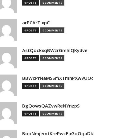
0 POSTS
0 COMMENTS
arPCArTIxpC
0 POSTS
0 COMMENTS
AstQockxqBWzrGmhIQKydve
0 POSTS
0 COMMENTS
BBWcPrNaMSSmXTmnPXwVUOc
0 POSTS
0 COMMENTS
BgQowsQAZvwReNYnzpS
0 POSTS
0 COMMENTS
BooNmjemtKrePwcFaGoOqpDk