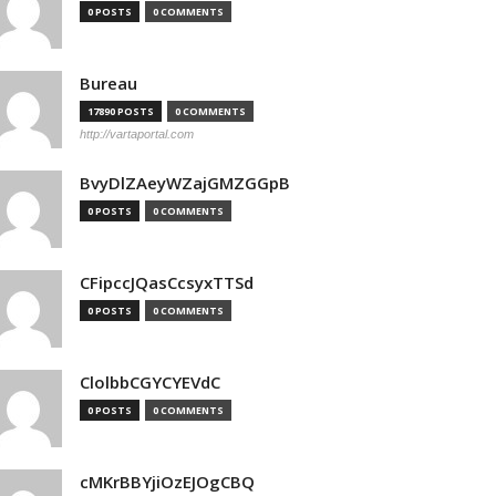
0 POSTS
0 COMMENTS
Bureau
17890 POSTS
0 COMMENTS
http://vartaportal.com
BvyDlZAeyWZajGMZGGpB
0 POSTS
0 COMMENTS
CFipccJQasCcsyxTTSd
0 POSTS
0 COMMENTS
ClolbbCGYCYEVdC
0 POSTS
0 COMMENTS
cMKrBBYjiOzEJOgCBQ