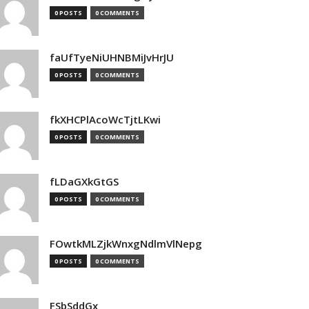
0 POSTS
0 COMMENTS
faUfTyeNiUHNBMiJvHrJU
0 POSTS
0 COMMENTS
fkXHCPlAcoWcTjtLKwi
0 POSTS
0 COMMENTS
fLDaGXkGtGS
0 POSTS
0 COMMENTS
FOwtkMLZjkWnxgNdlmVlNepg
0 POSTS
0 COMMENTS
FSbSddGx