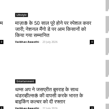
Lifestyle
्म
माज़ा® के 50 साल पूरे होने पर स्‍पेशल कवर
जारी; नेशनल मैंगो डे पर आम किसानों को
किया गया सम्मानित
Vaibhav Awasthi
-
23 July 2026
0
0
Entertainment
थम्स अप ने जसप्रीत बुमराह के साथ
थंडरव्‍हील्‍स® की वापसी करके भारत के
बाइकिंग कल्चर को दी रफ्तार
Vaibhav Awasthi
-
22 July 2026
0
0