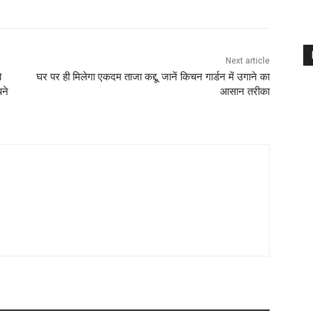
Next article
ो
घर पर ही मिलेगा एकदम ताजा कद्दू, जानें किचन गार्डन में उगाने का
चने
आसान तरीका