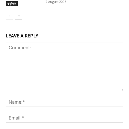
7 August 2026
एजुकेशन
LEAVE A REPLY
Comment:
Na
Ema