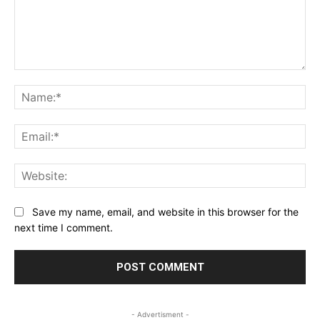
Comment:
Na
Ema
Web
Save my name, email, and website in this browser for the
next time I comment.
- Advertisment -