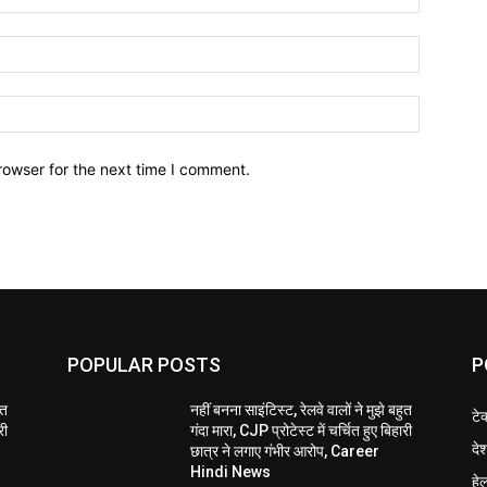
Email:*
Website:
rowser for the next time I comment.
POPULAR POSTS
P
ुत
नहीं बनना साइंटिस्ट, रेलवे वालों ने मुझे बहुत
टे
री
गंदा मारा, CJP प्रोटेस्ट में चर्चित हुए बिहारी
दे
छात्र ने लगाए गंभीर आरोप, Career
Hindi News
हेल