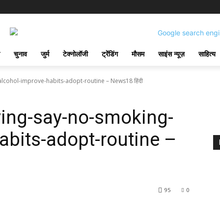
चुनाव
जुर्म
टेक्नोलॉजी
ट्रेंडिंग
मौसम
साइंस न्यूज़
साहित्य
lcohol-improve-habits-adopt-routine – News18 हिंदी
ying-say-no-smoking-
abits-adopt-routine –
95
0