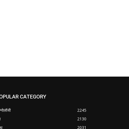
OPULAR CATEGORY
क्नोलॉजी
2245
श
2130
्थ
2031