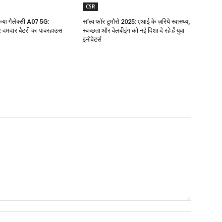
CSR
किया गैलेक्सी A07 5G:
सॉल्व फॉर टुमौरो 2025: एआई के ज़रिये स्वास्थ्य,
 दमदार बैटरी का पावरहाउस
स्वच्छता और वेलबीइंग को नई दिशा दे रहे हैं युवा
इनोवेटर्स
Name:*