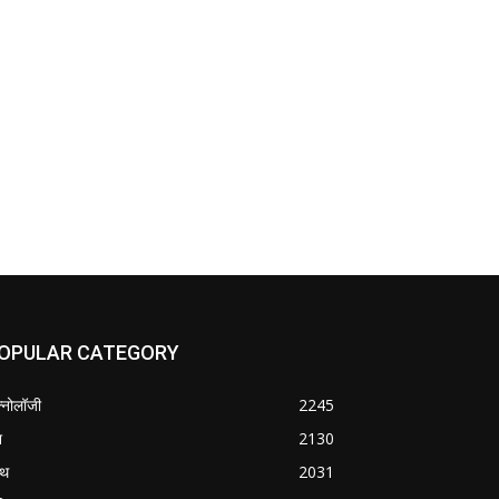
OPULAR CATEGORY
क्नोलॉजी
2245
श
2130
्थ
2031