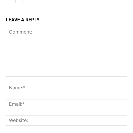
LEAVE A REPLY
Comment:
Na
Ema
Web