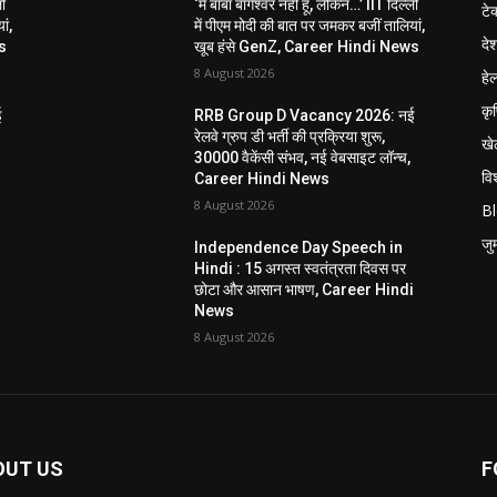
ली
‘मैं बाबा बागेश्वर नहीं हूं, लेकिन…’ IIT दिल्ली
टे
ां,
में पीएम मोदी की बात पर जमकर बजीं तालियां,
दे
s
खूब हंसे GenZ, Career Hindi News
8 August 2026
हेल
कृ
ई
RRB Group D Vacancy 2026: नई
रेलवे ग्रुप डी भर्ती की प्रक्रिया शुरू,
खे
30000 वैकेंसी संभव, नई वेबसाइट लॉन्च,
विश
Career Hindi News
8 August 2026
B
जुर्
Independence Day Speech in
Hindi : 15 अगस्त स्वतंत्रता दिवस पर
i
छोटा और आसान भाषण, Career Hindi
News
8 August 2026
OUT US
F